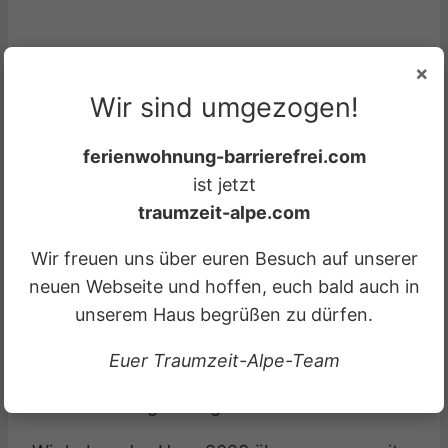
Vom „Ferienhaus
×
Wir sind umgezogen!
Allgäuwinkel“ zur
„TraumZeit Alpe“
ferienwohnung-barrierefrei.com
ist jetzt
traumzeit-alpe.com
Wir freuen uns über euren Besuch auf unserer
neuen Webseite und hoffen, euch bald auch in
Das Haus gibt es bereits seit 2007. Damals
unserem Haus begrüßen zu dürfen.
hatte man die Idee Seniorenwohnungen
anzubieten, aber durch eigene Erfahrungen
Euer Traumzeit-Alpe-Team
motiviert, wurde es dann für Familien mit
Einschränkungen umgebaut.